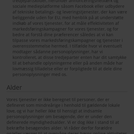
tredjepartskilder, herunder annonceringsnetværk og
sociale medieplatforme såsom Facebook eller udbydere
af tekniske betalings- og leveringstjenester, der kan være
beliggende uden for EU, med henblik på at understøtte
indkøb af vores tjenester, for at måle effektiviteten af
markedsføringskampagner for vores tjenester, og for
bedre at forstå dine præferencer således at vi kan
tilpasse vores markedsføringskampagner og tjenester i
overensstemmelse hermed. I tilfælde hvor vi eventuelt
modtager sådanne personoplysninger, har vi
kontrolleret, at disse tredjeparter enten har dit samtykke
til at behandle oplysningerne eller på anden måde har
lovmæssig tilladelse eller er forpligtede til at dele dine
personoplysninger med os.
Alder
Vores tjenester er ikke beregnet til personer, der er
defineret som mindreårige i henhold til gældende lokale
love, og vi har heller ikke til hensigt at indsamle
personoplysninger om besøgende, der er under den
definerede myndighedsalder. Vi er dog ikke i stand til at
bekræfte besøgendes alder. Vi råder derfor forældre
og/eller værger til at overvåge deres børns online aktiviteter