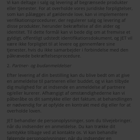
Vi kan deltage i salg og levering af begrænsede produkter
eller tjenester. For at overholde vores juridiske forpligtelser,
som kan pålægges af gældende love, kan vi implementere
verifikationsprocedurer, der regulerer salg og levering af
disse produkter, herunder bekræftelse af din alder og
identitet. Til dette formål kan vi bede dig om at fremvise et
gyldigt, offentligt udstedt identifikationsdokument, og JET vil
være ikke forpligtet til at levere og gennemføre sine
tjenester, hvis du ikke samarbejder i forbindelse med den
påkrævede bekræftelsesprocedure.
2.
Partner- og budanmeldelser
Efter levering af din bestilling kan du blive bedt om at give
en anmeldelse til partneren eller buddet, og vi kan tilbyde
dig mulighed for at indsende en anmeldelse af partnere
og/eller kurerer. Afhængigt af omstændighederne kan vi
påberåbe os dit samtykke eller det faktum, at behandlingen
er nødvendig for at opfylde en kontrakt med dig eller for at
overholde loven.
JET behandler de personoplysninger, som du tilvejebringer,
når du indsender en anmeldelse. Du kan trække dit
samtykke tilbage ved at kontakte os. Vi kan behandle
følgende personoplysninger, når du indsender en