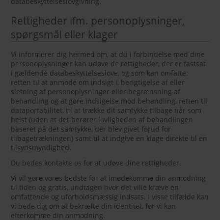
databeskyttelseslovgivning.
Rettigheder ifm. personoplysninger,
spørgsmål eller klager
Vi informerer dig hermed om, at du i forbindelse med dine
personoplysninger kan udøve de rettigheder, der er fastsat
i gældende databeskyttelseslove, og som kan omfatte:
retten til at anmode om indsigt i, berigtigelse af eller
sletning af personoplysninger eller begrænsning af
behandling og at gøre indsigelse mod behandling, retten til
dataportabilitet, til at trække dit samtykke tilbage når som
helst (uden at det berører lovligheden af behandlingen
baseret på det samtykke, der blev givet forud for
tilbagetrækningen) samt til at indgive en klage direkte til en
tilsynsmyndighed.
Du bedes kontakte os for at udøve dine rettigheder.
Vi vil gøre vores bedste for at imødekomme din anmodning
til tiden og gratis, undtagen hvor det ville kræve en
omfattende og uforholdsmæssig indsats. I visse tilfælde kan
vi bede dig om at bekræfte din identitet, før vi kan
efterkomme din anmodning.