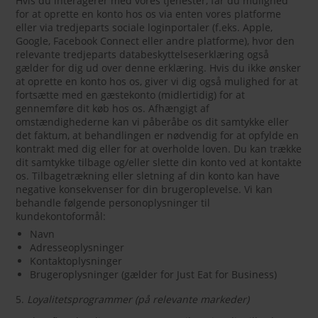
Hvis du interagerer med vores tjenester, får du mulighed
for at oprette en konto hos os via enten vores platforme
eller via tredjeparts sociale loginportaler (f.eks. Apple,
Google, Facebook Connect eller andre platforme), hvor den
relevante tredjeparts databeskyttelseserklæring også
gælder for dig ud over denne erklæring. Hvis du ikke ønsker
at oprette en konto hos os, giver vi dig også mulighed for at
fortsætte med en gæstekonto (midlertidig) for at
gennemføre dit køb hos os. Afhængigt af
omstændighederne kan vi påberåbe os dit samtykke eller
det faktum, at behandlingen er nødvendig for at opfylde en
kontrakt med dig eller for at overholde loven. Du kan trække
dit samtykke tilbage og/eller slette din konto ved at kontakte
os. Tilbagetrækning eller sletning af din konto kan have
negative konsekvenser for din brugeroplevelse. Vi kan
behandle følgende personoplysninger til
kundekontoformål:
Navn
Adresseoplysninger
Kontaktoplysninger
Brugeroplysninger (gælder for Just Eat for Business)
5.
Loyalitetsprogrammer (på relevante markeder)