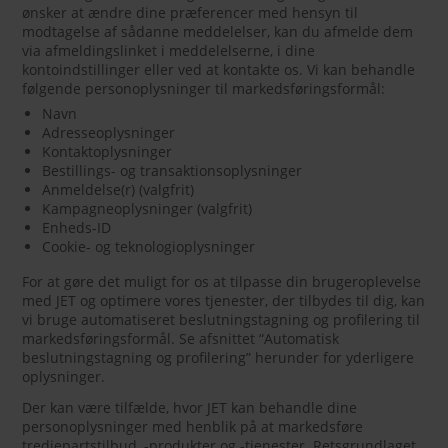
ønsker at ændre dine præferencer med hensyn til
modtagelse af sådanne meddelelser, kan du afmelde dem
via afmeldingslinket i meddelelserne, i dine
kontoindstillinger eller ved at kontakte os. Vi kan behandle
følgende personoplysninger til markedsføringsformål:
Navn
Adresseoplysninger
Kontaktoplysninger
Bestillings- og transaktionsoplysninger
Anmeldelse(r) (valgfrit)
Kampagneoplysninger (valgfrit)
Enheds-ID
Cookie- og teknologioplysninger
For at gøre det muligt for os at tilpasse din brugeroplevelse
med JET og optimere vores tjenester, der tilbydes til dig, kan
vi bruge automatiseret beslutningstagning og profilering til
markedsføringsformål. Se afsnittet “Automatisk
beslutningstagning og profilering” herunder for yderligere
oplysninger.
Der kan være tilfælde, hvor JET kan behandle dine
personoplysninger med henblik på at markedsføre
tredjepartstilbud, -produkter og -tjenester. Retsgrundlaget