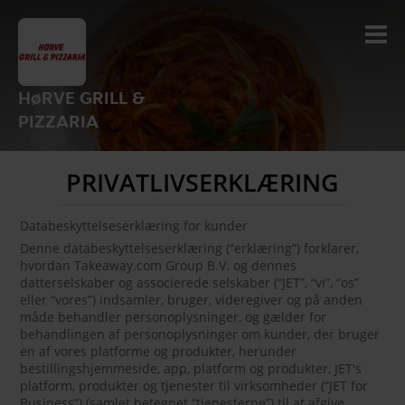
HøRVE GRILL &
PIZZARIA
PRIVATLIVSERKLÆRING
Databeskyttelseserklæring for kunder
Denne databeskyttelseserklæring (“erklæring”) forklarer,
hvordan Takeaway.com Group B.V. og dennes
datterselskaber og associerede selskaber (“JET”, “vi”, “os”
eller “vores”) indsamler, bruger, videregiver og på anden
måde behandler personoplysninger, og gælder for
behandlingen af personoplysninger om kunder, der bruger
en af vores platforme og produkter, herunder
bestillingshjemmeside, app, platform og produkter, JET's
platform, produkter og tjenester til virksomheder (“JET for
Business”) (samlet betegnet “tjenesterne”) til at afgive