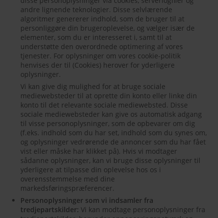
disse personoplysninger via cookies, serverlogfiler og
andre lignende teknologier. Disse selvlærende
algoritmer genererer indhold, som de bruger til at
personliggøre din brugeroplevelse, og vælger især de
elementer, som du er interesseret i, samt til at
understøtte den overordnede optimering af vores
tjenester. For oplysninger om vores cookie-politik
henvises der til (Cookies) herover for yderligere
oplysninger.
Vi kan give dig mulighed for at bruge sociale
mediewebsteder til at oprette din konto eller linke din
konto til det relevante sociale mediewebsted. Disse
sociale mediewebsteder kan give os automatisk adgang
til visse personoplysninger, som de opbevarer om dig
(f.eks. indhold som du har set, indhold som du synes om,
og oplysninger vedrørende de annoncer som du har fået
vist eller måske har klikket på). Hvis vi modtager
sådanne oplysninger, kan vi bruge disse oplysninger til
yderligere at tilpasse din oplevelse hos os i
overensstemmelse med dine
markedsføringspræferencer.
Personoplysninger som vi indsamler fra
tredjepartskilder:
Vi kan modtage personoplysninger fra