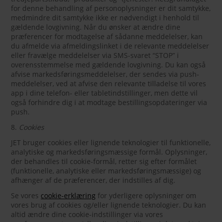
for denne behandling af personoplysninger er dit samtykke,
medmindre dit samtykke ikke er nødvendigt i henhold til
gældende lovgivning. Når du ønsker at ændre dine
præferencer for modtagelse af sådanne meddelelser, kan
du afmelde via afmeldingslinket i de relevante meddelelser
eller fravælge meddelelser via SMS-svaret “STOP” i
overensstemmelse med gældende lovgivning. Du kan også
afvise markedsføringsmeddelelser, der sendes via push-
meddelelser, ved at afvise den relevante tilladelse til vores
app i dine telefon- eller tabletindstillinger, men dette vil
også forhindre dig i at modtage bestillingsopdateringer via
push.
8.
Cookies
JET bruger cookies eller lignende teknologier til funktionelle,
analytiske og markedsføringsmæssige formål. Oplysninger,
der behandles til cookie-formål, retter sig efter formålet
(funktionelle, analytiske eller markedsføringsmæssige) og
afhænger af de præferencer, der indstilles af dig.
Se vores
cookie-erklæring
for yderligere oplysninger om
vores brug af cookies og/eller lignende teknologier. Du kan
altid ændre dine cookie-indstillinger via vores