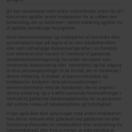
JET kan samarbejde med andre virksomheder inden for JET-
koncernen og/eller andre tredjeparter for at udføre den
behandling, der er beskrevet i denne erklæring og/eller for
at opfylde lovmæssige forpligtelser.
Disse koncernselskaber og tredjeparter vil behandle dine
personoplysninger på vegne af os som databehandlere
eller som uafhængige dataansvarlige (eller i en funktion
som defineret eller henvist til i henhold til gældende
databeskyttelseslovgivning, herunder koncepter som
tilsvarende dataansvarlig eller -behandler), og har adgang
til dine personoplysninger til de formål, der er beskrevet i
denne erklæring. Vi kræver, at koncernselskaber og
tredjeparter beskytter dine personoplysninger i
overensstemmelse med de standarder, der er angivet i
denne erklæring, og vi træffer passende foranstaltninger i
henhold til gældende databeskyttelseslov for at garantere
det samme niveau af databeskyttelse og fortrolighed.
Vi kan også dele dine oplysninger med andre tredjeparter,
hvis det er relevant eller påkrævet ved gældende lov eller
forordning (herunder en retskendelse eller anmodning fra
retsmyndighed), eller hvis vi mener, at videregivelse er