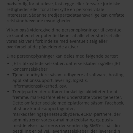
nødvendig for at udøve, fastlægge eller forsvare juridiske
rettigheder eller for at beskytte en persons vitale
interesser. Sådanne tredjepartsdataansvarlige kan omfatte
retshåndhævende myndigheder.
Vi kan også videregive dine personoplysninger til eventuel
virksomhed eller potentiel køber af alle eller stort set alle
vores aktiver i forbindelse med eventuelt salg eller
overførsel af de pågældende aktiver.
Dine personoplysninger kan deles med følgende parter:
JET's tilknyttede selskaber, datterselskaber og/eller JET-
koncernselskaber
Tjenesteudbydere såsom udbydere af software, hosting,
applikationssupport, levering, logistik,
informationssikkerhed, osv.
Tredjeparter, der udfører forskellige aktiviteter for at
fremme, markedsføre eller understøtte vores tjenester.
Dette omfatter sociale medieplatforme såsom Facebook,
offshore kundesupportagenter,
markedsføringstjenesteudbydere, eCRM-partnere, der
administrerer vores e-mailmarkedsføring og push-
meddelelser, partnere, der sender dig SMS'er, når din
bestilling er på vej, leveringsselskaber, der leverer din