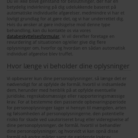
Du vil ikke blive genstand for beslutninger, der har en
betydelig indvirkning på dig udelukkende baseret på
automatiske individuelle afgørelser, medmindre vi har et
lovligt grundlag for at gøre det, og vi har underrettet dig.
Hvis du ønsker at gøre indsigelse mod denne type
behandling, kan du kontakte os via vores
databeskyttelsesformular
. Vi vil derefter foretage en
revurdering af situationen og/eller give dig flere
oplysninger om, hvorfor og hvordan en sådan automatisk
individuel afgørelse blev truffet.
Hvor længe vi beholder dine oplysninger
Vi opbevarer kun dine personoplysninger, så længe det er
nødvendigt for at opfylde de formål, hvortil vi indsamlede
dem, herunder med henblik på at opfylde eventuelle
juridiske, regnskabsmæssige eller rapporteringsmæssige
krav. For at bestemme den passende opbevaringsperiode
for personoplysninger tager vi hensyn til mængden, arten
og følsomheden af personoplysningerne, den potentielle
risiko for skade ved uautoriseret brug eller videregivelse af
dine personoplysninger, de formål, hvortil vi behandler
dine personoplysninger, og hvorvidt vi kan opnå disse
formål på andre måder samt de gældende lovkrav.