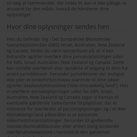
sit valg af hjemmesider, der linkes til, kan vi ikke påtage os
ansvaret for den måde, hvorpå de håndterer dine
oplysninger.
Hvor dine oplysninger sendes hen
Hvis du befinder dig i Det Europæiske Økonomiske
Samarbejdsområde (EØS), Israel, Australien, New Zealand
og Canada, bedes du være opmærksom på, at vi kan
behandle og/eller overføre dine personoplysninger uden
for EØS, Israel, Australien, New Zealand og Canada. Dette
kan omfatte overførsel eller opnåelse af adgang til dem fra
andre jurisdiktioner, herunder jurisdiktioner der muligvis
ikke yder et beskyttelsesniveau svarende til dine lokale
og/eller databeskyttelseslove (“ikke-tilstrækkelig land”). Hvis
vi overfører personoplysninger uden for EØS, Israel,
Australien, New Zealand og Canada, tager vi hensyn til
eventuelle gældende lovbestemte forpligtelser, der er
relevante for overførsler af personoplysninger, og i et ikke-
tilstrækkeligt land påberåber vi os passende
sikkerhedsforanstaltninger, herunder EF-godkendte
standardkontraktklausuler eller anden lovlig bindende
overførselsmekanisme i henhold til den gældende