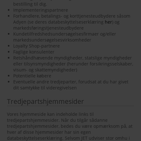
bestilling til dig.
Implementeringspartnere
Forhandlere, betalings- og korttjenesteudbydere såsom
Adyen (se deres databeskyttelseserklæring
her
) og
markedsføringstjenesteudbydere
Kundetilfredshedsundersøgelsesfirmaer og/eller
markedsundersøgelsesvirksomheder
Loyalty Shop-partnere
Faglige konsulenter
Retshåndhævende myndigheder, statslige myndigheder
eller tilsynsmyndigheder (herunder forsikringsselskaber,
visum- og skattemyndigheder)
Potentielle købere
Eventuelle andre tredjeparter, forudsat at du har givet
dit samtykke til videregivelsen
Tredjepartshjemmesider
Vores hjemmeside kan indeholde links til
tredjepartshjemmesider. Når du tilgår sådanne
tredjepartshjemmesider, bedes du være opmærksom på, at
hver af disse hjemmesider har sin egen
databeskyttelseserklæring. Selvom JET udviser stor omhu i